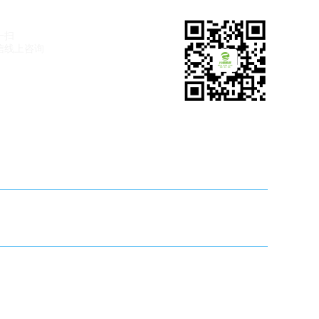
一扫
信线上咨询
5018
关注光
耀暖通
99161129
区新华凌市场北区水暖区7栋2-4-6号