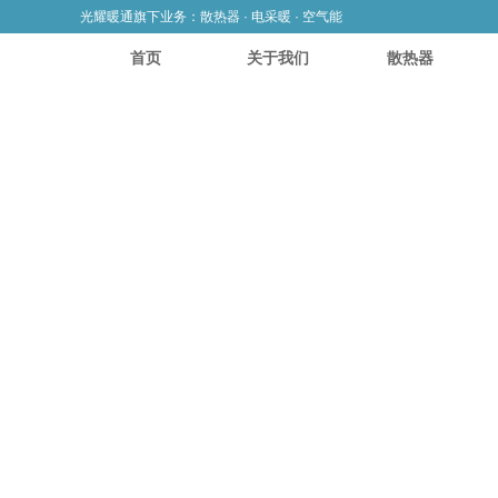
光耀暖通旗下业务：散热器 · 电采暖 · 空气能
首页
关于我们
散热器