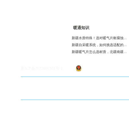
光耀服务
暖通知识
暖通知识
供暖系统
电暖系统
新疆水质特殊！选对暖气片耐腐蚀更耐用
新疆自采暖系统，如何挑选适配的暖气片
空气能采暖系统
新疆暖气片怎么选材质，北疆南疆水质有区别吗
新疆暖气片哪家型号全？
家用与工程暖气片优质品牌推荐
新ICP备2022000381号-1
公安网备案号：
65010902000
家用 / 工程暖气片口碑品牌推荐
怎么分辨新疆暖气片专业品牌？
暖气片安装位置有讲究，选对位置暖意翻倍
什么季节安装暖气片合适？新疆采暖安装干货
新疆地区适合安装钢制暖气片吗？选购与使用指南
选购新疆暖气片，耐用性是重要考量
新疆地区卫浴暖气片选购实用指南
钢制暖气片保养指南：做好这几点，耐用又高效
铜铝复合暖气片适配新疆供暖水质吗